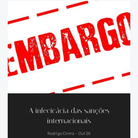
A infecicácia das sanções
internacionais
-
Rodrigo Cintra
Out 26