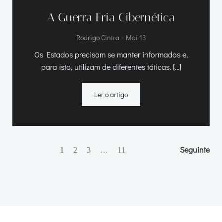
A Guerra Fria Cibernética
-
Rodrigo Cintra
Mai 13
Os Estados precisam se manter informados e,
para isto, utilizam de diferentes táticas. […]
Ler o artigo
Navegação
Navegação
Nav
Página
Página
Página
Seguinte
Página
1
2
3
…
11
de
de
de
artigos
artigos
arti